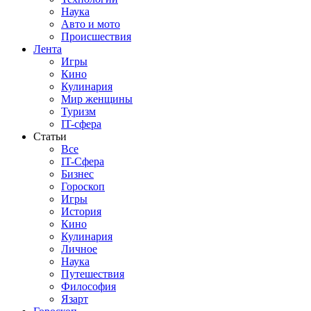
Наука
Авто и мото
Происшествия
Лента
Игры
Кино
Кулинария
Мир женщины
Туризм
IT-сфера
Статьи
Все
IT-Сфера
Бизнес
Гороскоп
Игры
История
Кино
Кулинария
Личное
Наука
Путешествия
Философия
Язарт