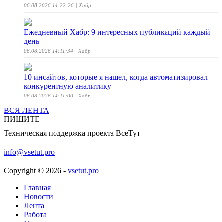
06.08.2026 14:22:26
| Хабр
Ежедневный Хабр: 9 интересных публикаций каждый
день
06.08.2026 14:11:34
| Хабр
10 инсайтов, которые я нашел, когда автоматизировал
конкурентную аналитику
06.08.2026 14:11:00
| Хабр
ВСЯ ЛЕНТА
ПИШИТЕ
[Перевод] ESP32 + MicroPython + трубка Гейгера:
как за вечер собрать детектор радиации
Техническая поддержка проекта ВсеТут
06.08.2026 14:05:25
| Хабр
info@vsetut.pro
Лучший способ освободить память на iPhone
Copyright © 2026 -
vsetut.pro
06.08.2026 14:04:00
| Хабр
Главная
Новости
Huawei выпустит компактный вариант складного
Лента
ноутбука MateBook Fold
Работа