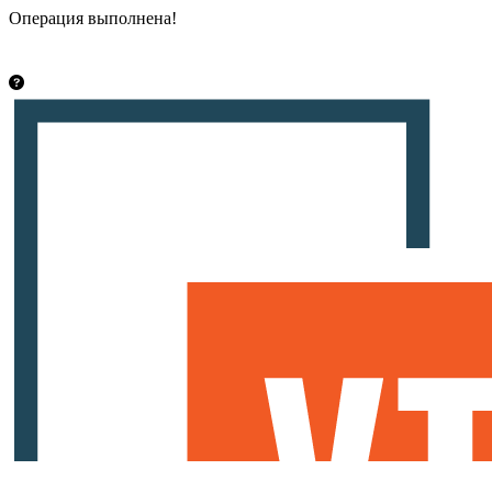
Операция выполнена!
Закрыть
info@vsetut.pro
Стать автором