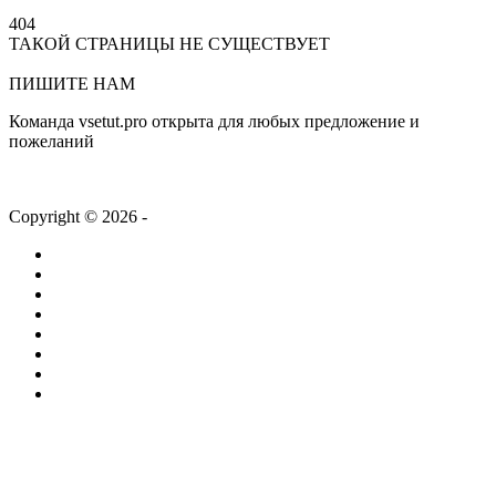
404
ТАКОЙ СТРАНИЦЫ НЕ СУЩЕСТВУЕТ
На главную
ПИШИТЕ НАМ
Команда vsetut.pro открыта для любых предложение и
пожеланий
info@vsetut.pro
Copyright © 2026 -
vsetut.pro
Главная
Новости
Лента
Работа
Статьи
Компании
ТВ + Радио
Проекты