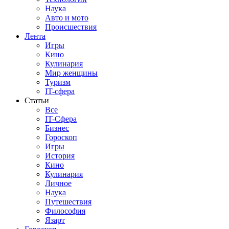
Наука
Авто и мото
Происшествия
Лента
Игры
Кино
Кулинария
Мир женщины
Туризм
IT-сфера
Статьи
Все
IT-Сфера
Бизнес
Гороскоп
Игры
История
Кино
Кулинария
Личное
Наука
Путешествия
Философия
Язарт