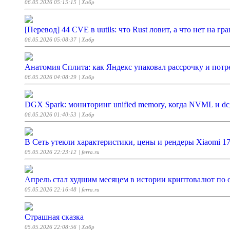
06.05.2026 05:15:15
| Хабр
[Перевод] 44 CVE в uutils: что Rust ловит, а что нет на гр
06.05.2026 05:08:37
| Хабр
Анатомия Сплита: как Яндекс упаковал рассрочку и потр
06.05.2026 04:08:29
| Хабр
DGX Spark: мониторинг unified memory, когда NVML и dc
06.05.2026 01:40:53
| Хабр
В Сеть утекли характеристики, цены и рендеры Xiaomi 17
05.05.2026 22:23:12
| ferra.ru
Апрель стал худшим месяцем в истории криптовалют по 
05.05.2026 22:16:48
| ferra.ru
Страшная сказка
05.05.2026 22:08:56
| Хабр