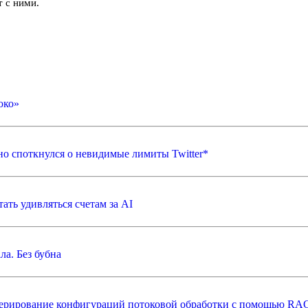
 с ними.
око»
 но споткнулся о невидимые лимиты Twitter*
ать удивляться счетам за AI
ла. Без бубна
генерирование конфигураций потоковой обработки с помощью R