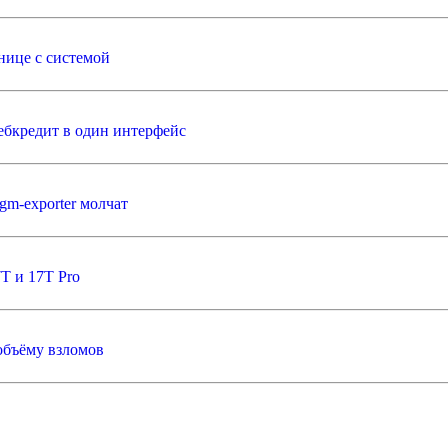
анице с системой
ебкредит в один интерфейс
gm‑exporter молчат
T и 17T Pro
объёму взломов