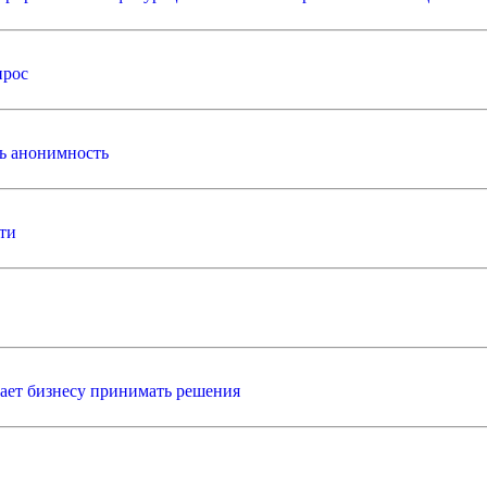
прос
ть анонимность
ти
гает бизнесу принимать решения