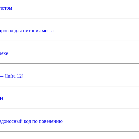
илотом
ровал для питания мозга
веке
 [Infra 12]
ИИ
редоносный код по поведению