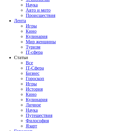
Наука
Авто и мото
Происшествия
Лента
Игры
Кино
Кулинария
Мир женщины
Туризм
IT-сфера
Статьи
Все
IT-Сфера
Бизнес
Гороскоп
Игры
История
Кино
Кулинария
Личное
Наука
Путешествия
Философия
Язарт