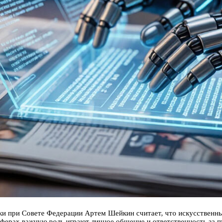
ки при Совете Федерации Артем Шейкин считает, что искусственн
сферах важную роль играют личное общение и ответственность за 