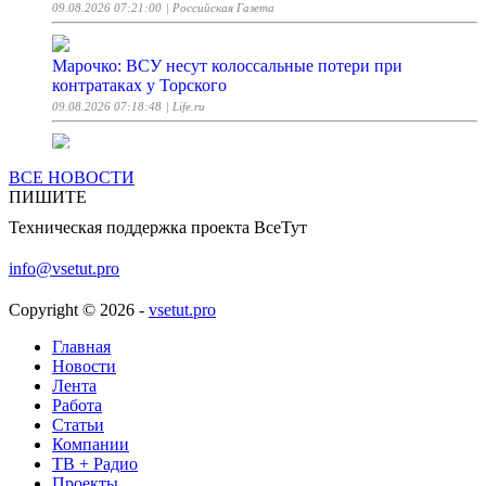
09.08.2026 07:21:00
| Российская Газета
Марочко: ВСУ несут колоссальные потери при
контратаках у Торского
09.08.2026 07:18:48
| Life.ru
OneTwoTrip назвал города РФ и страны с самыми
ВСЕ НОВОСТИ
дешевыми отелями
ПИШИТЕ
09.08.2026 07:18:24
| ТАСС
Техническая поддержка проекта ВсеТут
В ГД предложили вернуть скидку в 50% на оплату
info@vsetut.pro
штрафов за нарушения ПДД
09.08.2026 07:17:49
| ТАСС
Copyright © 2026 -
vsetut.pro
Главная
В российском регионе из-за атаки БПЛА загорелся
Новости
сухостой
Лента
09.08.2026 07:15:29
Работа
| Lenta.ru
Статьи
Компании
Алаудинов объяснил, почему Киев не говорит о потерях
ТВ + Радио
ВСУ
Проекты