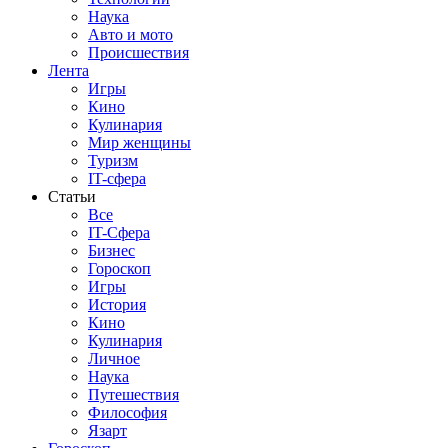
Наука
Авто и мото
Происшествия
Лента
Игры
Кино
Кулинария
Мир женщины
Туризм
IT-сфера
Статьи
Все
IT-Сфера
Бизнес
Гороскоп
Игры
История
Кино
Кулинария
Личное
Наука
Путешествия
Философия
Язарт