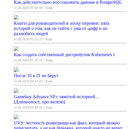
Как действительно восстановить данные в PostgreSQL
11.06.2026 05:36:48
| Хабр
Книги для руководителей в эпоху перемен: пять
историй о том, как не сойти с ума от цифр и не
разлюбить людей
11.06.2026 05:31:23
| Хабр
Как создать собственный дистрибутив Kubernetes I
11.06.2026 05:20:51
| Хабр
После 35 в IT не берут
11.06.2026 04:57:03
| Хабр
Gameboy Advance SP с тяжёлой историей…
[Длиннопост, про железо]
11.06.2026 04:48:50
| Хабр
UVS: честность розыгрыша как факт, который можно
пересчитать, а не как бумажка, которой никто не верит