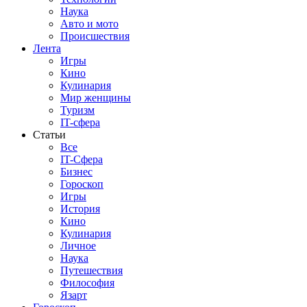
Наука
Авто и мото
Происшествия
Лента
Игры
Кино
Кулинария
Мир женщины
Туризм
IT-сфера
Статьи
Все
IT-Сфера
Бизнес
Гороскоп
Игры
История
Кино
Кулинария
Личное
Наука
Путешествия
Философия
Язарт