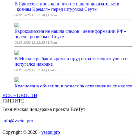
В Брюсселе признали, что не нашли доказательств
«козням Кремля» перед штурмом Сеуты
06.08.2026 15:22:50
| Life.ru
Еврокомиссия не нашла следов «дезинформации РФ»
перед кризисом в Сеуте
06.08.2026 15:22:50
| Life.ru
В Москве рыбак нырнул в пруд из-за тяжелого улова и
испугался находке
06.08.2026 15:22:44
| Lenta.ru
Красноярца объявили в розыск за осквернение символов
воинской славы
ВСЕ НОВОСТИ
06.08.2026 15:22:40
| ТАСС
ПИШИТЕ
Техническая поддержка проекта ВсеТут
Reuters: из-за обострения миграционного кризиса в
Сеуте погибли более 100 человек
info@vsetut.pro
06.08.2026 15:22:20
| ТАСС
Copyright © 2026 -
vsetut.pro