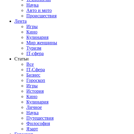
Наука
Авто и мото
Происшествия
Лента
Игры
Кино
Кулинария
Мир женщины
Туризм
IT-сфера
Статьи
Все
IT-Сфера
Бизнес
Гороскоп
Игры
История
Кино
Кулинария
Личное
Наука
Путешествия
Философия
Язарт