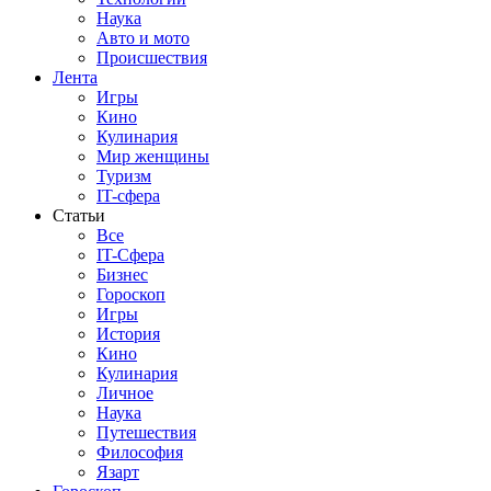
Наука
Авто и мото
Происшествия
Лента
Игры
Кино
Кулинария
Мир женщины
Туризм
IT-сфера
Статьи
Все
IT-Сфера
Бизнес
Гороскоп
Игры
История
Кино
Кулинария
Личное
Наука
Путешествия
Философия
Язарт