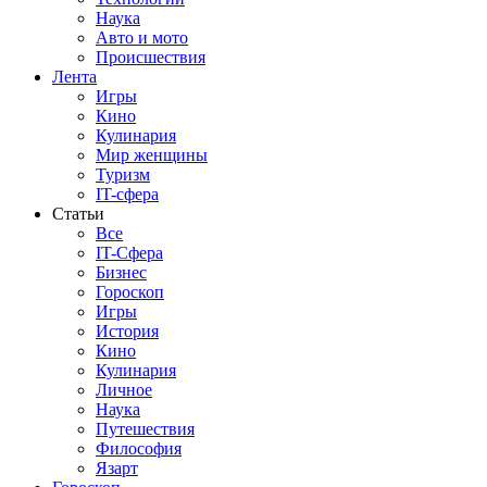
Наука
Авто и мото
Происшествия
Лента
Игры
Кино
Кулинария
Мир женщины
Туризм
IT-сфера
Статьи
Все
IT-Сфера
Бизнес
Гороскоп
Игры
История
Кино
Кулинария
Личное
Наука
Путешествия
Философия
Язарт