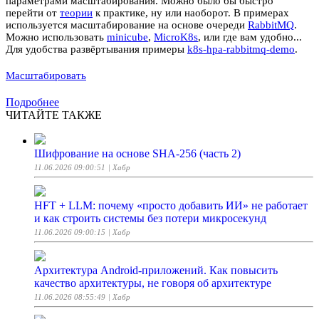
параметрами масштабирования. Можно было бы быстро
перейти от
теории
к практике, ну или наоборот. В примерах
используется масштабирование на основе очереди
RabbitMQ
.
Можно использовать
minicube
,
MicroK8s
, или где вам удобно...
Для удобства развёртывания примеры
k8s-hpa-rabbitmq-demo
.
Масштабировать
Подробнее
ЧИТАЙТЕ ТАКЖЕ
Шифрование на основе SHA-256 (часть 2)
11.06.2026 09:00:51
| Хабр
HFT + LLM: почему «просто добавить ИИ» не работает
и как строить системы без потери микросекунд
11.06.2026 09:00:15
| Хабр
Архитектура Android-приложений. Как повысить
качество архитектуры, не говоря об архитектуре
11.06.2026 08:55:49
| Хабр