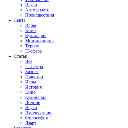
Наука
Авто и мото
Происшествия
Лента
Игры
Кино
Кулинария
Мир женщины
Туризм
IT-сфера
Статьи
Все
IT-Сфера
Бизнес
Гороскоп
Игры
История
Кино
Кулинария
Личное
Наука
Путешествия
Философия
Язарт