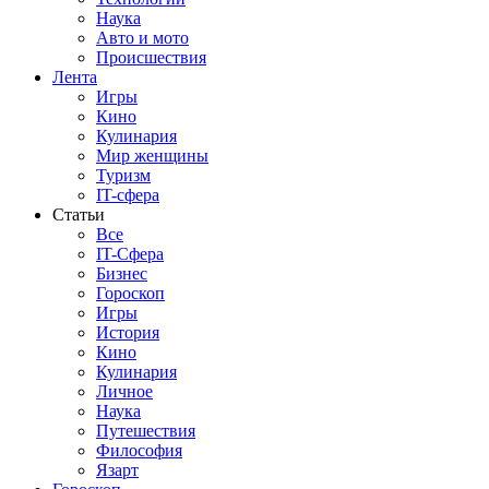
Наука
Авто и мото
Происшествия
Лента
Игры
Кино
Кулинария
Мир женщины
Туризм
IT-сфера
Статьи
Все
IT-Сфера
Бизнес
Гороскоп
Игры
История
Кино
Кулинария
Личное
Наука
Путешествия
Философия
Язарт