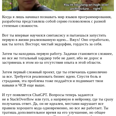
Когда я лишь начинал познавать мир языков программирования,
разработка представляла собой серию головоломок с разной
степенью сложности.
Вот ты впервые научился синтаксису и пытаешься запустить
первую в жизни реализованную идею... Вжух! Оно отработало,
как ты хотел. Восторг, чистый эндорфин, гордость за себя.
Затем ты находишь первую работу. Задачки становится сложнее,
но все же тотальный хардкор тебе не дают, ибо не дорос и
застрянешь в этом из‑за отсутствия опыта в этой области.
Затем первый сложный проект, где ты отвечаешь единолично
за все. Требуется реализовать бизнес идею. Спустя боль и
страдания, эта проблема тоже поддаётся и поднимает твои
навыки
и ЧСВ
еще выше.
И тут появляется ChatGPT. Вопросы теперь задаются
не в StackOverflow или гугл, а напрямую в нейронку, где ты сразу
получаешь ответ. Да, он не идеален, местами нарушает все
правила хорошего кода одновременно, но все же работает. Ты
тратишь дополнительное время на его улучшение, но общее