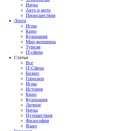
Наука
Авто и мото
Происшествия
Лента
Игры
Кино
Кулинария
Мир женщины
Туризм
IT-сфера
Статьи
Все
IT-Сфера
Бизнес
Гороскоп
Игры
История
Кино
Кулинария
Личное
Наука
Путешествия
Философия
Язарт