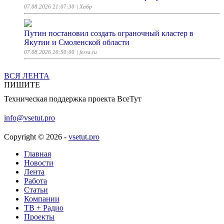
07.08.2026 21:07:30
| Хабр
Путин постановил создать ограночный кластер в
Якутии и Смоленской области
07.08.2026 20:50:00
| ferra.ru
ВСЯ ЛЕНТА
Даурский Марафон. Elden Ring #14
ПИШИТЕ
07.08.2026 20:47:50
| StopGame
Техническая поддержка проекта ВсеТут
Молодые кабачки с салатной заправкой
info@vsetut.pro
07.08.2026 20:43:31
| ПОВАРЁНОК.РУ
Copyright © 2026 -
vsetut.pro
Подмания: правило вычисления UID хоста для
Главная
пользователя в контейнере
Новости
07.08.2026 20:31:37
Лента
| Хабр
Работа
Статьи
Минцифры ужесточает правила для M2M сим-карт
Компании
ТВ + Радио
07.08.2026 20:28:54
| it-world
Проекты