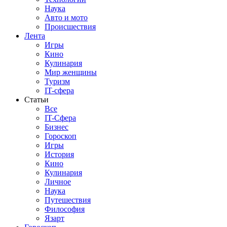
Наука
Авто и мото
Происшествия
Лента
Игры
Кино
Кулинария
Мир женщины
Туризм
IT-сфера
Статьи
Все
IT-Сфера
Бизнес
Гороскоп
Игры
История
Кино
Кулинария
Личное
Наука
Путешествия
Философия
Язарт