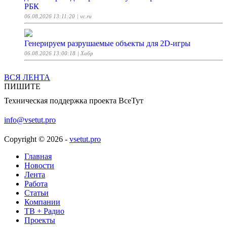
РБК
06.08.2026 13:11:20
| vc.ru
Генерируем разрушаемые объекты для 2D-игры
06.08.2026 13:00:18
| Хабр
ВСЯ ЛЕНТА
Ее хейтил весь Голливуд: Дениз Ричардс сделала
ПИШИТЕ
подтяжку лица и исправила прошлые ошибки
косметологии
Техническая поддержка проекта ВсеТут
06.08.2026 13:00:00
| Woman.ru
info@vsetut.pro
Лечо по-старому рецепту
Copyright © 2026 -
vsetut.pro
06.08.2026 12:57:22
| ПОВАРЁНОК.РУ
Главная
Новости
Подключаем 1С к агентской среде через MCP. Полный
Лента
гайд (вроде бы)
Работа
06.08.2026 12:55:03
Статьи
| Хабр
Компании
ТВ + Радио
Ваш firewall пропускает атаку по правилам
Проекты