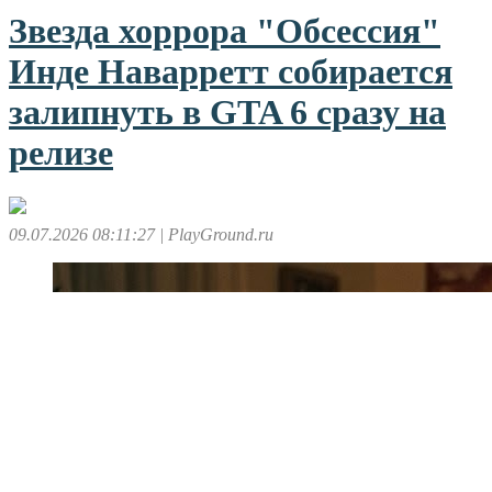
Звезда хоррора "Обсессия"
Инде Наварретт собирается
залипнуть в GTA 6 сразу на
релизе
09.07.2026 08:11:27
| PlayGround.ru