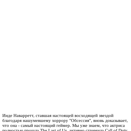
Инде Наварретт, ставшая настоящей восходящей звездой
благодаря нашумевшему хоррору "Обсессия", вновь доказывает,
что она - самый настоящий геймер. Мы уже знаем, что актриса
полностью прошла The Last of Us, активно стримила Call of Duty