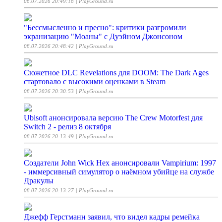
08.07.2026 20:49:18
| PlayGround.ru
"Бессмысленно и пресно": критики разгромили
экранизацию "Моаны" с Дуэйном Джонсоном
08.07.2026 20:48:42
| PlayGround.ru
Сюжетное DLC Revelations для DOOM: The Dark Ages
стартовало с высокими оценками в Steam
08.07.2026 20:30:53
| PlayGround.ru
Ubisoft анонсировала версию The Crew Motorfest для
Switch 2 - релиз 8 октября
08.07.2026 20:13:49
| PlayGround.ru
Создатели John Wick Hex анонсировали Vampirium: 1997
- иммерсивный симулятор о наёмном убийце на службе
Дракулы
08.07.2026 20:13:27
| PlayGround.ru
Джефф Герстманн заявил, что видел кадры ремейка