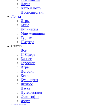
Наука
Авто и мото
Происшествия
Лента
Игры
Кино
Кулинария
Мир женщины
Туризм
IT-сфера
Статьи
Все
IT-Сфера
Бизнес
Гороскоп
Игры
История
Кино
Кулинария
Личное
Наука
Путешествия
Философия
Язарт