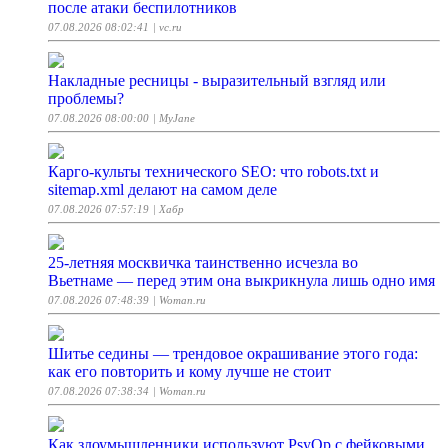
после атаки беспилотников
07.08.2026 08:02:41
| vc.ru
Накладные ресницы - выразительный взгляд или
проблемы?
07.08.2026 08:00:00
| MyJane
Карго-культы технического SEO: что robots.txt и
sitemap.xml делают на самом деле
07.08.2026 07:57:19
| Хабр
25-летняя москвичка таинственно исчезла во
Вьетнаме — перед этим она выкрикнула лишь одно имя
07.08.2026 07:48:39
| Woman.ru
Шитье седины — трендовое окрашивание этого года:
как его повторить и кому лучше не стоит
07.08.2026 07:38:34
| Woman.ru
Как злоумышленники используют PsyOp с фейковыми