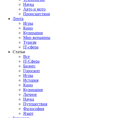
Наука
Авто и мото
Происшествия
Лента
Игры
Кино
Кулинария
Мир женщины
Туризм
IT-сфера
Статьи
Все
IT-Сфера
Бизнес
Гороскоп
Игры
История
Кино
Кулинария
Личное
Наука
Путешествия
Философия
Язарт