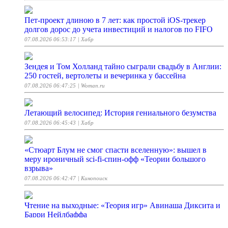
Пет-проект длиною в 7 лет: как простой iOS-трекер
долгов дорос до учета инвестиций и налогов по FIFO
07.08.2026 06:53:17
| Хабр
Зендея и Том Холланд тайно сыграли свадьбу в Англии:
250 гостей, вертолеты и вечеринка у бассейна
07.08.2026 06:47:25
| Woman.ru
Летающий велосипед: История гениального безумства
07.08.2026 06:45:43
| Хабр
«Стюарт Блум не смог спасти вселенную»: вышел в
меру ироничный sci-fi-спин-офф «Теории большого
взрыва»
07.08.2026 06:42:47
| Кинопоиск
Чтение на выходные: «Теория игр» Авинаша Диксита и
Барри Нейлбаффа
07.08.2026 06:33:28
| Хабр