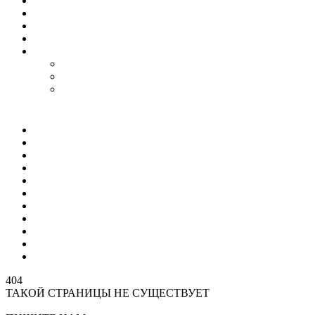
Гороскоп
Работа
Радио Онлайн
ТВ Онлайн
Проекты
Magic Steps
Шлёпа против всех
Все стикеры тут
Мир
Спецоперация
Политика
Бизнес
Спорт
Игры
Культура
Технологии
Наука
Авто и мото
Происшествия
404
ТАКОЙ СТРАНИЦЫ НЕ СУЩЕСТВУЕТ
На главную