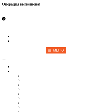
Операция выполнена!
Закрыть
info@vsetut.pro
Стать автором
Войти
Зарегистрироваться
МЕНЮ
Toggle navigation
Главная
Новости
Мир
Спецоперация
COVID-19
Политика
Бизнес
Спорт
Игры
Культура
Технологии