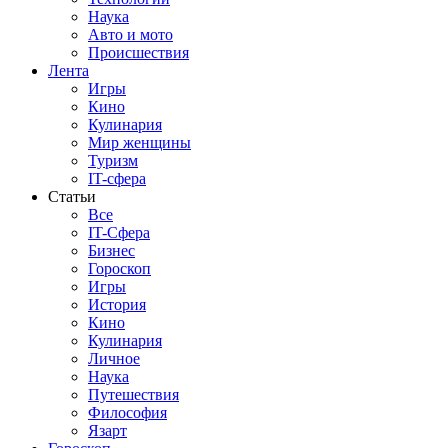
Наука
Авто и мото
Происшествия
Лента
Игры
Кино
Кулинария
Мир женщины
Туризм
IT-сфера
Статьи
Все
IT-Сфера
Бизнес
Гороскоп
Игры
История
Кино
Кулинария
Личное
Наука
Путешествия
Философия
Язарт