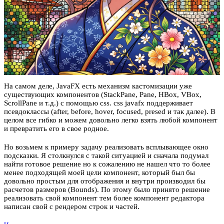
На самом деле, JavaFX есть механизм кастомизации уже
существующих компонентов (StackPane, Pane, HBox, VBox,
ScrollPane и т.д.) с помощью css. css javafx поддерживает
псевдоклассы (after, before, hover, focused, presed и так далее). В
целом все гибко и можем довольно легко взять любой компонент
и превратить его в свое родное.
Но возьмем к примеру задачу реализовать всплывающее окно
подсказки. Я столкнулся с такой ситуацией и сначала подумал
найти готовое решение но к сожалению не нашел что то более
менее подходящей моей цели компонент, который был бы
довольно простым для отображения и внутри производил бы
расчетов размеров (Bounds). По этому было принято решение
реализовать свой компонент тем более компонент редактора
написан свой с рендером строк и частей.