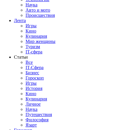
Наука
Авто и мото
Происшествия
Лента
Игры
Кино
Кулинария
Мир женщины
Туризм
IT-сфера
Статьи
Все
IT-Сфера
Бизнес
Гороскоп
Игры
История
Кино
Кулинария
Личное
Наука
Путешествия
Философия
Язарт