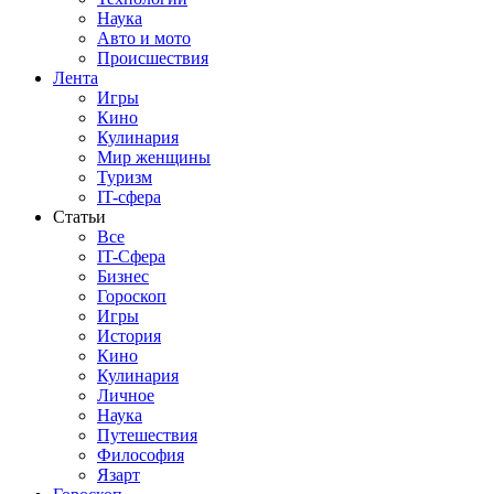
Наука
Авто и мото
Происшествия
Лента
Игры
Кино
Кулинария
Мир женщины
Туризм
IT-сфера
Статьи
Все
IT-Сфера
Бизнес
Гороскоп
Игры
История
Кино
Кулинария
Личное
Наука
Путешествия
Философия
Язарт