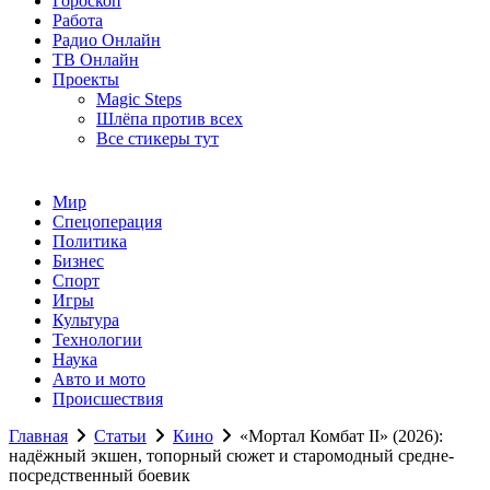
Гороскоп
Работа
Радио Онлайн
ТВ Онлайн
Проекты
Magic Steps
Шлёпа против всех
Все стикеры тут
Мир
Спецоперация
Политика
Бизнес
Спорт
Игры
Культура
Технологии
Наука
Авто и мото
Происшествия
Главная
Статьи
Кино
«Мортал Комбат II» (2026):
надёжный экшен, топорный сюжет и старомодный средне-
посредственный боевик