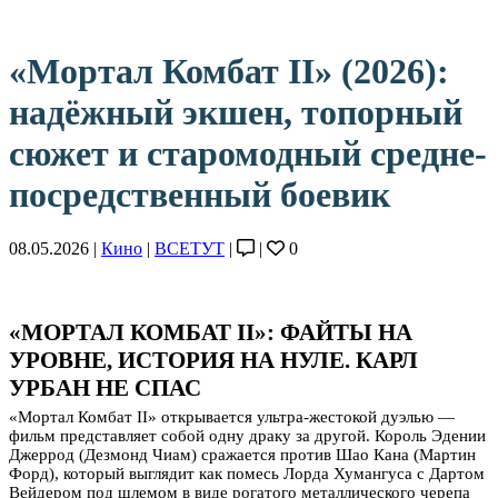
«Мортал Комбат II» (2026):
надёжный экшен, топорный
сюжет и старомодный средне-
посредственный боевик
08.05.2026 |
Кино
|
ВСЕТУТ
|
|
0
«МОРТАЛ КОМБАТ II»: ФАЙТЫ НА
УРОВНЕ, ИСТОРИЯ НА НУЛЕ. КАРЛ
УРБАН НЕ СПАС
«Мортал Комбат II» открывается ультра-жестокой дуэлью —
фильм представляет собой одну драку за другой. Король Эдении
Джеррод (Дезмонд Чиам) сражается против Шао Кана (Мартин
Форд), который выглядит как помесь Лорда Хумангуса с Дартом
Вейдером под шлемом в виде рогатого металлического черепа