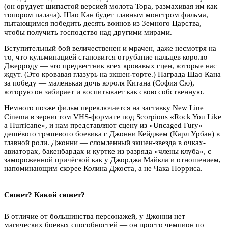
(он орудует шипастой версией молота Тора, размахивая им как
топором палача). Шао Кан будет главным монстром фильма,
пытающимся победить десять воинов из Земного Царства,
чтобы получить господство над другими мирами.
Вступительный бой величественен и мрачен, даже несмотря на
то, что кульминацией становится отрубание пальцев королю
Джерроду — это предвестник всех кровавых сцен, которые нас
ждут. (Это кровавая глазурь на экшен-торте.) Награда Шао Кана
за победу — маленькая дочь короля Китана (София Сю),
которую он забирает и воспитывает как свою собственную.
Немного позже фильм переключается на заставку New Line
Cinema в зернистом VHS-формате под Scorpions «Rock You Like
a Hurricane», и нам представляют сцену из «Uncaged Fury» —
дешёвого трэшевого боевика с Джонни Кейджем (Карл Урбан) в
главной роли. Джонни — сломленный экшен-звезда в очках-
авиаторах, бакенбардах и куртке из разряда «члены клуба», с
замороженной причёской как у Джорджа Майкла и отношением,
напоминающим скорее Колина Джоста, а не Чака Норриса.
Сюжет? Какой сюжет?
В отличие от большинства персонажей, у Джонни нет
магических боевых способностей — он просто чемпион по