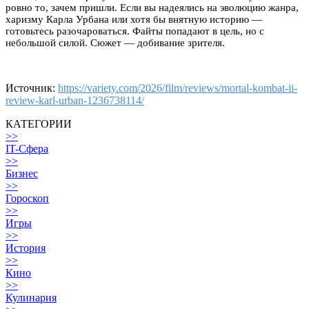
ровно то, зачем пришли. Если вы надеялись на эволюцию жанра,
харизму Карла Урбана или хотя бы внятную историю —
готовьтесь разочароваться. Файты попадают в цель, но с
небольшой силой. Сюжет — добивание зрителя.
Источник:
https://variety.com/2026/film/reviews/mortal-kombat-ii-
review-karl-urban-1236738114/
КАТЕГОРИИ
>>
IT-Сфера
>>
Бизнес
>>
Гороскоп
>>
Игры
>>
История
>>
Кино
>>
Кулинария