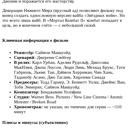
Джонни и поражается его мастерству.
Декорации Нижнего Мира (ярусный ад) позволяют фильму под
конец создать односложную версию вайба «Звёздных войн». Но
это всего лишь вайб. В «Мортал Комбат II» комбат попадает в
цель, но в конечном счёте — с небольшой силой.
Ключевая информация о фильме
Режиссёр:
Саймон Маккуойд
Сценарий:
Джереми Слейтер
В ролях:
Карл Урбан, Аделин Рудольф, Джессика
МакНэми, Джош Лоусон, Люди Линь, Мехкад Брукс, Тати
Габриэль, Льюис Тан, Дэймон Херриман, Чин Хань,
Таданобу Асано, Джо Таслим, Хироюки Санада
Продюсеры:
Тодд Гарнер, Э. Беннетт Уолш, Джеймс Ван,
Тоби Эммерих, Саймон Маккуойд
Композитор:
Бенджамин Уоллфиш
Студия:
Warner Bros. Pictures / New Line Cinema / Atomic
Monster / Broken Road
Хронометраж:
не указан, но типично для серии — ~110
минут
Плюсы и минусы (субъективно)