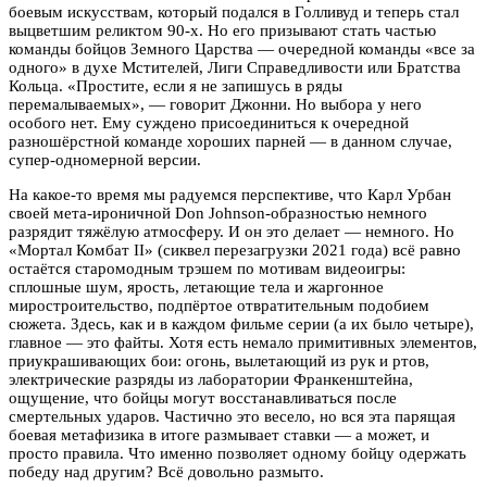
боевым искусствам, который подался в Голливуд и теперь стал
выцветшим реликтом 90-х. Но его призывают стать частью
команды бойцов Земного Царства — очередной команды «все за
одного» в духе Мстителей, Лиги Справедливости или Братства
Кольца. «Простите, если я не запишусь в ряды
перемалываемых», — говорит Джонни. Но выбора у него
особого нет. Ему суждено присоединиться к очередной
разношёрстной команде хороших парней — в данном случае,
супер-одномерной версии.
На какое-то время мы радуемся перспективе, что Карл Урбан
своей мета-ироничной Don Johnson-образностью немного
разрядит тяжёлую атмосферу. И он это делает — немного. Но
«Мортал Комбат II» (сиквел перезагрузки 2021 года) всё равно
остаётся старомодным трэшем по мотивам видеоигры:
сплошные шум, ярость, летающие тела и жаргонное
миростроительство, подпёртое отвратительным подобием
сюжета. Здесь, как и в каждом фильме серии (а их было четыре),
главное — это файты. Хотя есть немало примитивных элементов,
приукрашивающих бои: огонь, вылетающий из рук и ртов,
электрические разряды из лаборатории Франкенштейна,
ощущение, что бойцы могут восстанавливаться после
смертельных ударов. Частично это весело, но вся эта парящая
боевая метафизика в итоге размывает ставки — а может, и
просто правила. Что именно позволяет одному бойцу одержать
победу над другим? Всё довольно размыто.