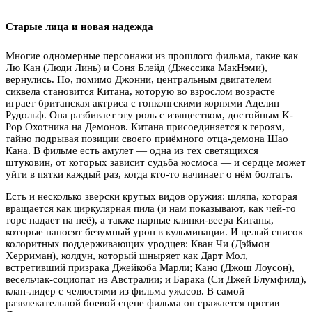
Старые лица и новая надежда
Многие одномерные персонажи из прошлого фильма, такие как
Лю Кан (Люди Линь) и Соня Блейд (Джессика МакНэми),
вернулись. Но, помимо Джонни, центральным двигателем
сиквела становится Китана, которую во взрослом возрасте
играет британская актриса с гонконгскими корнями Аделин
Рудольф. Она разбивает эту роль с изяществом, достойным K-
Pop Охотника на Демонов. Китана присоединяется к героям,
тайно подрывая позиции своего приёмного отца-демона Шао
Кана. В фильме есть амулет — одна из тех светящихся
штуковин, от которых зависит судьба космоса — и сердце может
уйти в пятки каждый раз, когда кто-то начинает о нём болтать.
Есть и несколько зверски крутых видов оружия: шляпа, которая
вращается как циркулярная пила (и нам показывают, как чей-то
торс падает на неё), а также парные клинки-веера Китаны,
которые наносят безумный урон в кульминации. И целый список
колоритных поддерживающих уродцев: Кван Чи (Дэймон
Херриман), колдун, который шныряет как Дарт Мол,
встретивший призрака Джейкоба Марли; Кано (Джош Лоусон),
весельчак-социопат из Австралии; и Барака (Си Джей Блумфилд),
клан-лидер с челюстями из фильма ужасов. В самой
развлекательной боевой сцене фильма он сражается против