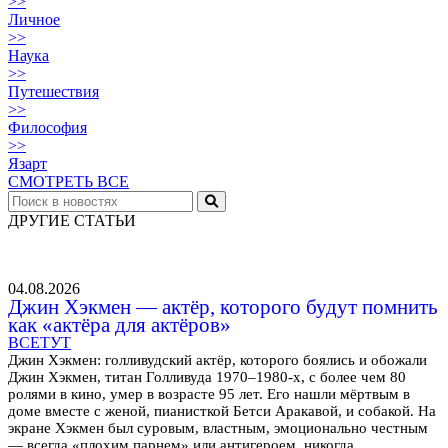
>>
Личное
>>
Наука
>>
Путешествия
>>
Философия
>>
Язарт
СМОТРЕТЬ ВСЕ
ДРУГИЕ СТАТЬИ
04.08.2026
Джин Хэкмен — актёр, которого будут помнить
как «актёра для актёров»
ВСЕТУТ
Джин Хэкмен: голливудский актёр, которого боялись и обожали
Джин Хэкмен, титан Голливуда 1970–1980-х, с более чем 80
ролями в кино, умер в возрасте 95 лет. Его нашли мёртвым в
доме вместе с женой, пианисткой Бетси Аракавой, и собакой. На
экране Хэкмен был суровым, властным, эмоционально честным
— всегда «плохим парнем» или антигероем, никогда