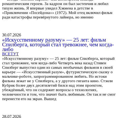
романтическим героем. За кадром он был застенчив и любил
тихую жизнь. Я впервые увидел Хэкмена в детстве в
«Приключении «Посейдона»» (1972). Мой отец включил фильм
ради катастрофы перевёрнутого лайнера, но именно
30.07.2026
«Искусственному разуму» — 25 лет: фильм
Спилберга, который стал тревожнее, чем когда-
либо
ВСЕТУТ
«Искусственному разуму» — 25 лет: фильм Спилберга, который
стал тревожнее, чем когда-либо Четверть века назад Стивен
Спилберг выпустил один из самых необычных фильмов в своей
карьере — «Искусственный разум», футуристическую сказку о
мальчике-роботе, запрограммированном любить. Но истоки
фильма лежат не у Спилберга, а у другого гиганта кино. Стэнли
Кубрик более двух десятилетий бился над этим проектом,
убеждённый, что он содержит вопросы о технологиях,
человечности и том, что значит быть любимым. Он так и не смог
перенести его на экран. Вышед
28.07.2026