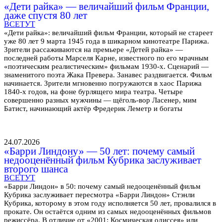
«Дети райка» — величайший фильм Франции,
даже спустя 80 лет
ВСЕТУТ
«Дети райка»: величайший фильм Франции, который не стареет
уже 80 лет 9 марта 1945 года в шикарном кинотеатре Парижа.
Зрители рассаживаются на премьере «Детей райка» —
последней работы Марселя Карне, известного по его мрачным
«поэтическим реалистическим» фильмам 1930-х. Сценарий —
знаменитого поэта Жака Превера. Занавес раздвигается. Фильм
начинается. Зрители мгновенно погружаются в хаос Парижа
1840-х годов, на фоне бурлящего мира театра. Четыре
совершенно разных мужчины — щёголь-вор Ласенер, мим
Батист, начинающий актёр Фредерик Леметр и богаты
24.07.2026
«Барри Линдону» — 50 лет: почему самый
недооценённый фильм Кубрика заслуживает
второго шанса
ВСЕТУТ
«Барри Линдон» в 50: почему самый недооценённый фильм
Кубрика заслуживает пересмотра «Барри Линдон» Стэнли
Кубрика, которому в этом году исполняется 50 лет, провалился в
прокате. Он остаётся одним из самых недооценённых фильмов
режиссёра. В отличие от «2001: Космическая одиссея» или