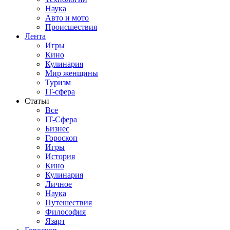
Наука
Авто и мото
Происшествия
Лента
Игры
Кино
Кулинария
Мир женщины
Туризм
IT-сфера
Статьи
Все
IT-Сфера
Бизнес
Гороскоп
Игры
История
Кино
Кулинария
Личное
Наука
Путешествия
Философия
Язарт