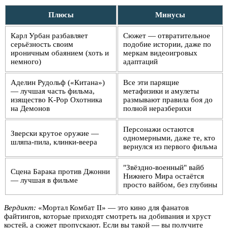
Плюсы
Минусы
Карл Урбан разбавляет
Сюжет — отвратительное
серьёзность своим
подобие истории, даже по
ироничным обаянием (хоть и
меркам видеоигровых
немного)
адаптаций
Аделин Рудольф («Китана»)
Все эти парящие
— лучшая часть фильма,
метафизики и амулеты
изящество K-Pop Охотника
размывают правила боя до
на Демонов
полной неразберихи
Персонажи остаются
Зверски крутое оружие —
одномерными, даже те, кто
шляпа-пила, клинки-веера
вернулся из первого фильма
"Звёздно-военный" вайб
Сцена Барака против Джонни
Нижнего Мира остаётся
— лучшая в фильме
просто вайбом, без глубины
Вердикт:
«Мортал Комбат II» — это кино для фанатов
файтингов, которые приходят смотреть на добивания и хруст
костей, а сюжет пропускают. Если вы такой — вы получите