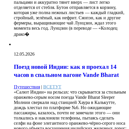
пальцами и аккуратно тянет вверх — лист легко
отделяется от стебля. Бутон отправляется в корзину,
которая уже полна нежных листьев — каждый гладкий,
стройный, зелёный, как нефрит. Сяопэн, как и другие
фермеры, выращивающие чай Лунцзин, ждал этого
момента весь год. Лунцзин (в переводе — «Колодец
драко�
12.05.2026
Поезд новой Индии: как я проехал 14
часов в спальном вагоне Vande Bharat
Путешествия
|
ВСЕТУТ
«Салют Индии» на рельсах: что скрывается за стильным
оранжево-серым носом поезда Vande Bharat Sleeper
Молнии сверкали над станцией Хаура в Калькутте,
дождь хлестал по платформе №6. Но ожидающие
пассажиры, казалось, почти не замечали этого — они
толкались и наклоняли телефоны, пытаясь сделать
селфи на фоне элегантного оранжево-чёрно-серого носа
нового объекта восхищения индийских железных дорог: