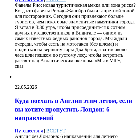
Фавелы Рио: новая туристическая мекка или зона риска?
Когда-то фавелы Рио-де-Жанейро были запретной зоной
для посторонних. Сегодня они привлекают больше
туристов, чем некоторые знаменитые памятники города.
Я встал в 3:30 утра, чтобы присоединиться к сотням
других путешественников в Видигале — одном из
самых известных бедных районов города. Мы ждали
очереди, чтобы сесть на мототакси (без шлема) и
подняться на вершину горы Два Брата, а затем около
часа шли пешком по густому лесу, чтобы встретить
рассвет над Атлантическим океаном. «Мы в VIP», —
сказ
22.05.2026
Куда поехать в Англии этим летом, если
вы хотите пропустить Лондон: 6
направлений
Путешествия
|
ВСЕТУТ
Англия без Лондона: 6 направлений для летнего