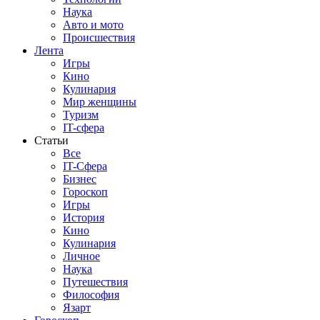
Наука
Авто и мото
Происшествия
Лента
Игры
Кино
Кулинария
Мир женщины
Туризм
IT-сфера
Статьи
Все
IT-Сфера
Бизнес
Гороскоп
Игры
История
Кино
Кулинария
Личное
Наука
Путешествия
Философия
Язарт