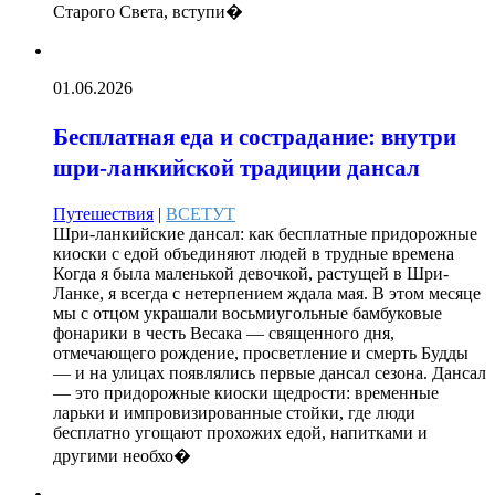
Старого Света, вступи�
01.06.2026
Бесплатная еда и сострадание: внутри
шри-ланкийской традиции дансал
Путешествия
|
ВСЕТУТ
Шри-ланкийские дансал: как бесплатные придорожные
киоски с едой объединяют людей в трудные времена
Когда я была маленькой девочкой, растущей в Шри-
Ланке, я всегда с нетерпением ждала мая. В этом месяце
мы с отцом украшали восьмиугольные бамбуковые
фонарики в честь Весака — священного дня,
отмечающего рождение, просветление и смерть Будды
— и на улицах появлялись первые дансал сезона. Дансал
— это придорожные киоски щедрости: временные
ларьки и импровизированные стойки, где люди
бесплатно угощают прохожих едой, напитками и
другими необхо�