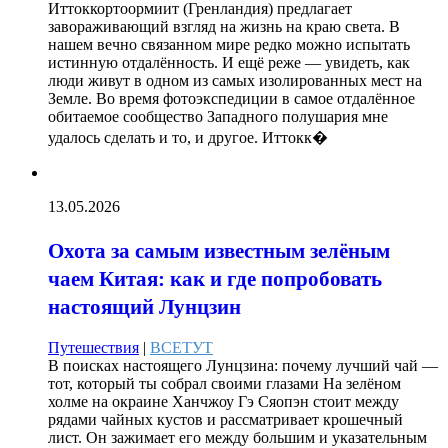
Иттоккортоормиит (Гренландия) предлагает
завораживающий взгляд на жизнь на краю света. В
нашем вечно связанном мире редко можно испытать
истинную отдалённость. И ещё реже — увидеть, как
люди живут в одном из самых изолированных мест на
Земле. Во время фотоэкспедиции в самое отдалённое
обитаемое сообщество Западного полушария мне
удалось сделать и то, и другое. Иттокк�
13.05.2026
Охота за самым известным зелёным
чаем Китая: как и где попробовать
настоящий Лунцзин
Путешествия
|
ВСЕТУТ
В поисках настоящего Лунцзина: почему лучший чай —
тот, который ты собрал своими глазами На зелёном
холме на окраине Ханчжоу Гэ Сяопэн стоит между
рядами чайных кустов и рассматривает крошечный
лист. Он зажимает его между большим и указательным