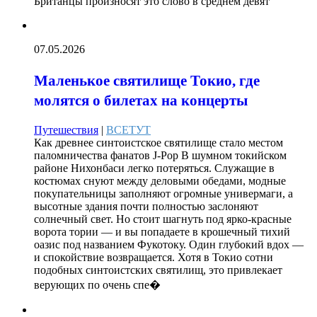
Британцы произносят это слово в среднем девят
07.05.2026
Маленькое святилище Токио, где
молятся о билетах на концерты
Путешествия
|
ВСЕТУТ
Как древнее синтоистское святилище стало местом
паломничества фанатов J-Pop В шумном токийском
районе Нихонбаси легко потеряться. Служащие в
костюмах снуют между деловыми обедами, модные
покупательницы заполняют огромные универмаги, а
высотные здания почти полностью заслоняют
солнечный свет. Но стоит шагнуть под ярко-красные
ворота тории — и вы попадаете в крошечный тихий
оазис под названием Фукотоку. Один глубокий вдох —
и спокойствие возвращается. Хотя в Токио сотни
подобных синтоистских святилищ, это привлекает
верующих по очень спе�