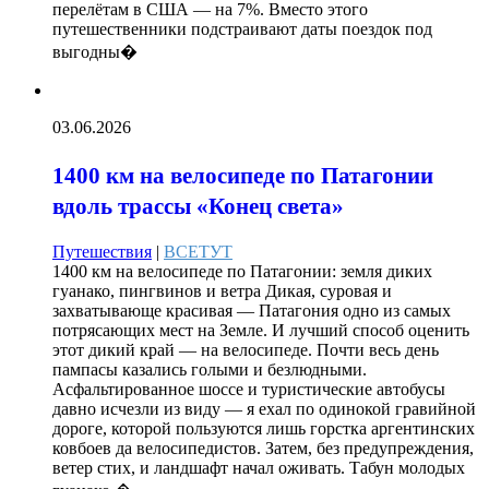
перелётам в США — на 7%. Вместо этого
путешественники подстраивают даты поездок под
выгодны�
03.06.2026
1400 км на велосипеде по Патагонии
вдоль трассы «Конец света»
Путешествия
|
ВСЕТУТ
1400 км на велосипеде по Патагонии: земля диких
гуанако, пингвинов и ветра Дикая, суровая и
захватывающе красивая — Патагония одно из самых
потрясающих мест на Земле. И лучший способ оценить
этот дикий край — на велосипеде. Почти весь день
пампасы казались голыми и безлюдными.
Асфальтированное шоссе и туристические автобусы
давно исчезли из виду — я ехал по одинокой гравийной
дороге, которой пользуются лишь горстка аргентинских
ковбоев да велосипедистов. Затем, без предупреждения,
ветер стих, и ландшафт начал оживать. Табун молодых