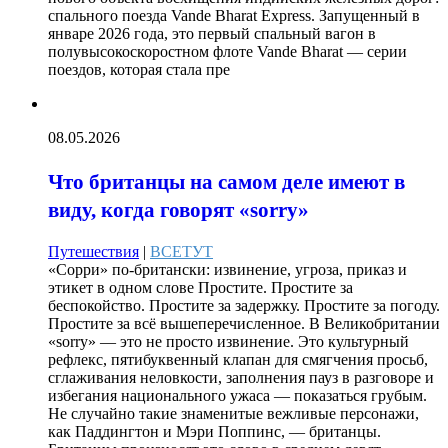
спального поезда Vande Bharat Express. Запущенный в
январе 2026 года, это первый спальный вагон в
полувысокоскоростном флоте Vande Bharat — серии
поездов, которая стала пре
08.05.2026
Что британцы на самом деле имеют в
виду, когда говорят «sorry»
Путешествия
|
ВСЕТУТ
«Сорри» по-британски: извинение, угроза, приказ и
этикет в одном слове Простите. Простите за
беспокойство. Простите за задержку. Простите за погоду.
Простите за всё вышеперечисленное. В Великобритании
«sorry» — это не просто извинение. Это культурный
рефлекс, пятибуквенный клапан для смягчения просьб,
сглаживания неловкости, заполнения пауз в разговоре и
избегания национального ужаса — показаться грубым.
Не случайно такие знаменитые вежливые персонажи,
как Паддингтон и Мэри Поппинс, — британцы.