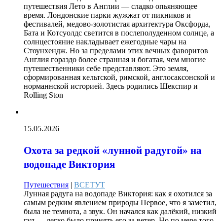
путешествия Лето в Англии — сладко опьяняющее
время. Лондонские парки жужжат от пикников и
фестивалей, медово-золотистая архитектура Оксфорда,
Бата и Котсуолдс светится в послеполуденном солнце, а
солнцестояние накладывает ежегодные чары на
Стоунхендж. Но за пределами этих вечных фаворитов
Англия гораздо более странная и богатая, чем многие
путешественники себе представляют. Это земля,
сформированная кельтской, римской, англосаксонской и
норманнской историей. Здесь родились Шекспир и
Rolling Ston
15.05.2026
Охота за редкой «лунной радугой» на
водопаде Виктория
Путешествия
|
ВСЕТУТ
Лунная радуга на водопаде Виктория: как я охотился за
самым редким явлением природы Первое, что я заметил,
была не темнота, а звук. Он начался как далёкий, низкий
гул — легко было принять его за ветер. Но по мере того