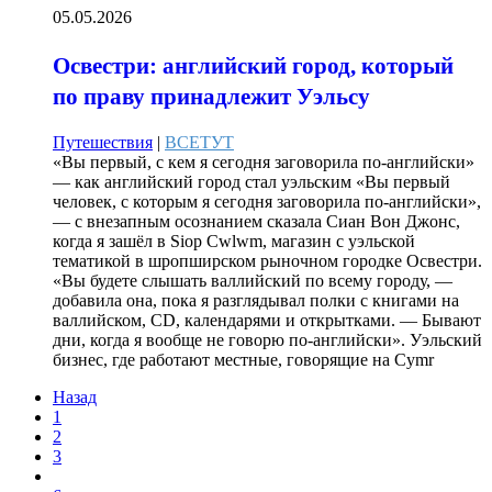
05.05.2026
Освестри: английский город, который
по праву принадлежит Уэльсу
Путешествия
|
ВСЕТУТ
«Вы первый, с кем я сегодня заговорила по-английски»
— как английский город стал уэльским «Вы первый
человек, с которым я сегодня заговорила по-английски»,
— с внезапным осознанием сказала Сиан Вон Джонс,
когда я зашёл в Siop Cwlwm, магазин с уэльской
тематикой в шропширском рыночном городке Освестри.
«Вы будете слышать валлийский по всему городу, —
добавила она, пока я разглядывал полки с книгами на
валлийском, CD, календарями и открытками. — Бывают
дни, когда я вообще не говорю по-английски». Уэльский
бизнес, где работают местные, говорящие на Cymr
Назад
1
2
3