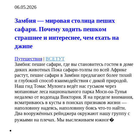
06.05.2026
Замбия — мировая столица пеших
сафари. Почему ходить пешком
страшнее и интереснее, чем ехать на
джипе
Путешествия
|
ВСЕТУТ
Замбия: пешие сафари, где вы становитесь гостем в доме
диких животных Пока сафари-толпы по всей Африке
растут, пешие сафари в Замбии предлагают более тихий
и глубокий способ взаимодействия с дикой природой.
Наш гид Томас Мулонга ведёт нас гуськом через
мопановые леса национального парка Моси-оа-Тунья
недалеко от водопада Виктория. Я на пределе внимания,
всматриваюсь в кусты в поисках признаков жизни —
наполовину надеясь, наполовину боясь что-то найти.
Два вооружённых рейнджера окружают нашу группу с
ружьями на плечах. Мы выслеживаем южног�