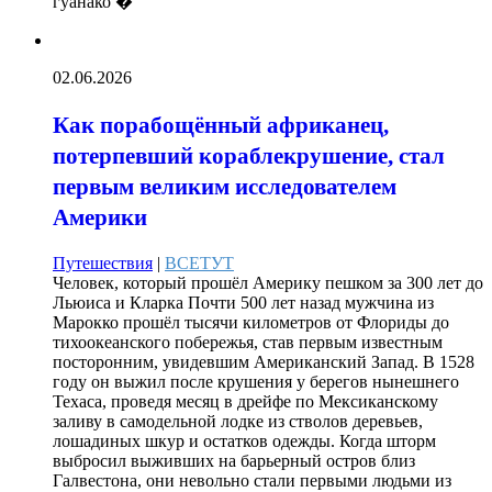
гуанако �
02.06.2026
Как порабощённый африканец,
потерпевший кораблекрушение, стал
первым великим исследователем
Америки
Путешествия
|
ВСЕТУТ
Человек, который прошёл Америку пешком за 300 лет до
Льюиса и Кларка Почти 500 лет назад мужчина из
Марокко прошёл тысячи километров от Флориды до
тихоокеанского побережья, став первым известным
посторонним, увидевшим Американский Запад. В 1528
году он выжил после крушения у берегов нынешнего
Техаса, проведя месяц в дрейфе по Мексиканскому
заливу в самодельной лодке из стволов деревьев,
лошадиных шкур и остатков одежды. Когда шторм
выбросил выживших на барьерный остров близ
Галвестона, они невольно стали первыми людьми из