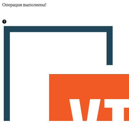
Операция выполнена!
Закрыть
info@vsetut.pro
Стать автором