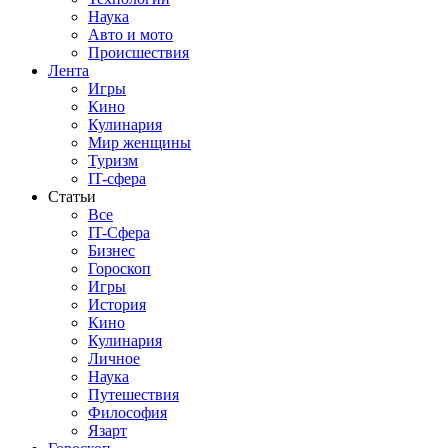
Наука
Авто и мото
Происшествия
Лента
Игры
Кино
Кулинария
Мир женщины
Туризм
IT-сфера
Статьи
Все
IT-Сфера
Бизнес
Гороскоп
Игры
История
Кино
Кулинария
Личное
Наука
Путешествия
Философия
Язарт