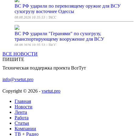
ВС РФ ударили по перевозящему оружие для ВСУ
сухогрузу восточнее Одессы
08.08.2026 10:35:53
| ТАСС
ВС РФ ударили "Геранями" по сухогрузу,
транспортирующему вооружение для ВСУ
08.08.2026 10:35:53
| ТАСС
ВСЕ НОВОСТИ
ПИШИТЕ
ВВС Украины не смогли сбить ни одной выпущенной
ночью по Киеву ракеты
Техническая поддержка проекта ВсеТут
08.08.2026 10:34:00
| Российская Газета
info@vsetut.pro
На сибирской земле нашли то, что превзошло весь
Copyright © 2026 -
vsetut.pro
золотой запас Китая и напугало Запад
08.08.2026 10:33:50
| Life.ru
Главная
Новости
Лента
Белгородская область за сутки подверглась 138 атакам
Работа
ВСУ
Статьи
08.08.2026 10:32:37
Компании
| Коммерсантъ
ТВ + Радио