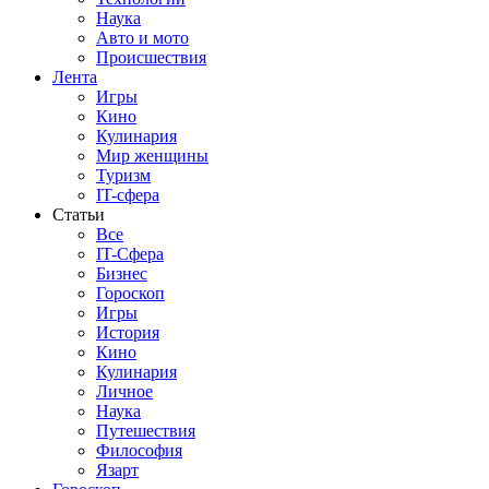
Наука
Авто и мото
Происшествия
Лента
Игры
Кино
Кулинария
Мир женщины
Туризм
IT-сфера
Статьи
Все
IT-Сфера
Бизнес
Гороскоп
Игры
История
Кино
Кулинария
Личное
Наука
Путешествия
Философия
Язарт