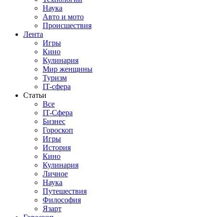
Наука
Авто и мото
Происшествия
Лента
Игры
Кино
Кулинария
Мир женщины
Туризм
IT-сфера
Статьи
Все
IT-Сфера
Бизнес
Гороскоп
Игры
История
Кино
Кулинария
Личное
Наука
Путешествия
Философия
Язарт