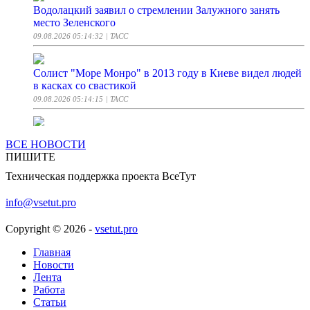
Водолацкий заявил о стремлении Залужного занять
место Зеленского
09.08.2026 05:14:32
| ТАСС
Солист "Море Монро" в 2013 году в Киеве видел людей
в касках со свастикой
09.08.2026 05:14:15
| ТАСС
В одной стране перед выборами захотели «посеять
ВСЕ НОВОСТИ
смуту»
ПИШИТЕ
09.08.2026 05:13:00
| Lenta.ru
Техническая поддержка проекта ВсеТут
Временные ограничения в периметре воздушного
info@vsetut.pro
пространства аэропорта Шереметьево сняты
09.08.2026 05:11:46
| ТАСС
Copyright © 2026 -
vsetut.pro
Главная
Бойцы "Востока" выявили и уничтожили пункты
Новости
управления дронами ВСУ
Лента
09.08.2026 05:10:28
Работа
| ТАСС
Статьи