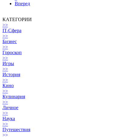
Вперед
КАТЕГОРИИ
>>
IT-Сфера
>>
Бизнес
>>
Гороскоп
>>
Игры
>>
История
>>
Кино
>>
Кулинария
>>
Личное
>>
Наука
>>
Путешествия
>>