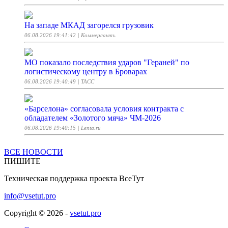
На западе МКАД загорелся грузовик
06.08.2026 19:41:42
| Коммерсантъ
МО показало последствия ударов "Гераней" по
логистическому центру в Броварах
06.08.2026 19:40:49
| ТАСС
«Барселона» согласовала условия контракта с
обладателем «Золотого мяча» ЧМ-2026
06.08.2026 19:40:15
| Lenta.ru
ВСЕ НОВОСТИ
Смешной расход, богатое оснащение — Haval объявил
ПИШИТЕ
цены на свой новый внедорожник
06.08.2026 19:40:00
| За рулем
Техническая поддержка проекта ВсеТут
info@vsetut.pro
Вучич встретится с Зеленским в Белграде 8 августа
06.08.2026 19:39:46
| ТАСС
Copyright © 2026 -
vsetut.pro