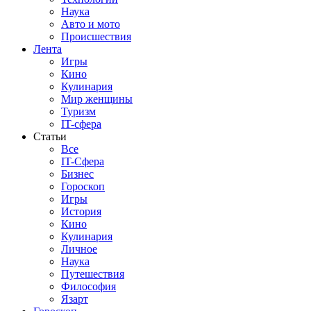
Наука
Авто и мото
Происшествия
Лента
Игры
Кино
Кулинария
Мир женщины
Туризм
IT-сфера
Статьи
Все
IT-Сфера
Бизнес
Гороскоп
Игры
История
Кино
Кулинария
Личное
Наука
Путешествия
Философия
Язарт