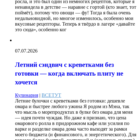
росла, и это был один из немногих рецептов, которые я
ненавидела в детстве — наравне с гортой (кто знает, тот
поймёт), потому что овощи — фу! Тогда я была очень
недальновидной, но многое изменилось, особенно мои
вкусовые рецепторы. Теперь я твёрдо в лагере «давайте
это сюда», особенно ког
07.07.2026
Летний сэндвич с креветками без
готовки — когда включать плиту не
хочется
Кулинария
|
ВСЕТУТ
Летние булочки с креветками без готовки: дешевле
омара и быстрее любого ужина Я родом из Мэна, так
что мысль о морепродуктах в булке без омара для меня
— идея почти чуждая. Но даже я признаю, что цена
омарового ролла в придорожном кафе или усилия по
варке и разделке омара дома часто выходят за рамки
моего бюджета (и финансового, и энергетического). Для