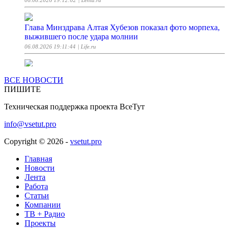
Глава Минздрава Алтая Хубезов показал фото морпеха,
выжившего после удара молнии
06.08.2026 19:11:44
| Life.ru
Российская «Бандероль» прилетела на «Укрпочту»
ВСЕ НОВОСТИ
06.08.2026 19:11:39
| Lenta.ru
ПИШИТЕ
Техническая поддержка проекта ВсеТут
Робот в башкирском народном костюме станцевал под
музыку курая в Уфе
info@vsetut.pro
06.08.2026 19:11:16
| Lenta.ru
Copyright © 2026 -
vsetut.pro
Дептранс допустил возможность проката самокатов в
Главная
Москве зимой
Новости
Лента
06.08.2026 19:11:07
| Lenta.ru
Работа
Статьи
Путин объявил «АвтоВАЗу» благодарность
Компании
ТВ + Радио
06.08.2026 19:07:27
| Lenta.ru
Проекты