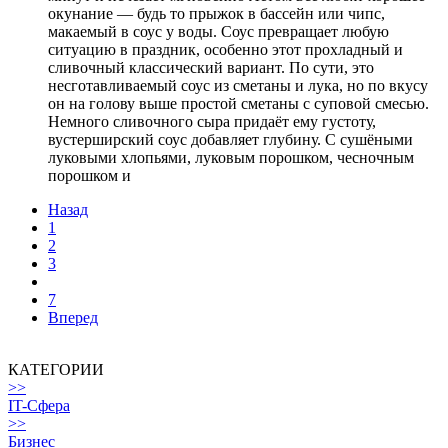
окунание — будь то прыжок в бассейн или чипс,
макаемый в соус у воды. Соус превращает любую
ситуацию в праздник, особенно этот прохладный и
сливочный классический вариант. По сути, это
несготавливаемый соус из сметаны и лука, но по вкусу
он на голову выше простой сметаны с суповой смесью.
Немного сливочного сыра придаёт ему густоту,
вустерширский соус добавляет глубину. С сушёными
луковыми хлопьями, луковым порошком, чесночным
порошком и
Назад
1
2
3
7
Вперед
КАТЕГОРИИ
>>
IT-Сфера
>>
Бизнес