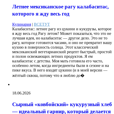
Летнее мексиканское рагу калабаситас,
которого я жду весь год
Кулинария
|
ВСЕТУТ
Калабаситас: летнее рагу из цукини и кукурузы, которое
я жду весь год Рагу летом? Может показаться, что это не
лучшая идея, но калабаситас — другое дело. Это не то
рагу, которое готовится часами, и оно не превратит вашу
кухню в поверхность солнца. Этот классический
мексиканский вегетарианский рецепт быстрый, простой
и полон освежающих летних продуктов. Я ем
калабаситас с детства. Моя мать готовила его часто,
особенно летом, когда ингредиенты были в сезоне и на
пике вкуса. В него входят цукини (и в моей версии —
жёлтый сквош, потому что я люблю до�
18.06.2026
Сырный «ковбойский» кукурузный хлеб
— идеальный гарнир, который делается