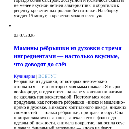
гораздо более быстрой, доступной и (осмелюсь сказать)
не менее вкусной летней альтернативы я обратился к
рецепту креветочных роллов без готовки. На сборку
уходит 15 минут, а креветки можно взять уж
03.07.2026
Мамины рёбрышки из духовки с тремя
ингредиентами — настолько вкусные,
что доводят до слёз
Кулинария
|
ВСЕТУТ
Рёбрышки из духовки, от которых невозможно
оторваться — и от которых моя мама плакала Я вырос
во Флориде, и идея стоять на жаре у коптильни часами
не казалась привлекательной. Поэтому моя мама
придумала, как готовить рёбрышки «низко и медленно»
прямо в духовке. Никакого коптильного шкафа, никаких
сложностей — только рёбрышки, приправа и соус. Она
приправляла мясо заранее, запекала его в фольге до
идеальной нежности, снимала покрытие, наносила соус
и давала финальный запекание — «пока не будут