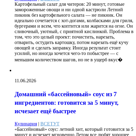
Картофельный салат для читеров: 20 минут, готовые
замороженные овощи и ни одной кастрюли Летний
пикник без картофельного салата — не пикник. Он
идеально сочетается с хот-догами, колбасками для гриля,
бургерами и всем, что коптится или жарится на огне. Он
сливочный, уютный, с приятной кислинкой. Проблема в
том, что это целый проект: почистить, нарезать,
отварить, остудить картошку, потом нарезать ещё кучу
овощей и сделать заправку. Иногда результат стоит
усилий, но иногда хочется чего-то побыстрее — с
меньшим количеством шагов, но не в ущерб вкус�
11.06.2026
Домашний «бассейновый» соус из 7
ингредиентов: готовится за 5 минут,
исчезает ещё быстрее
Кулинария
|
ВСЕТУТ
«Бассейновый» соус: летний хит, который готовится за 5
минут и исчезает мгновенно Летом все любят хорошее