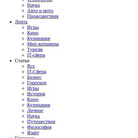
Наука
Авто и мото
Происшествия
Лента
Игры
Кино
Кулинария
Мир женщины
Туризм
IT-сфера
Статьи
Все
IT-Сфера
Бизнес
Гороскоп
Игры
История
Кино
Кулинария
Личное
Наука
Путешествия
Философия
Язарт