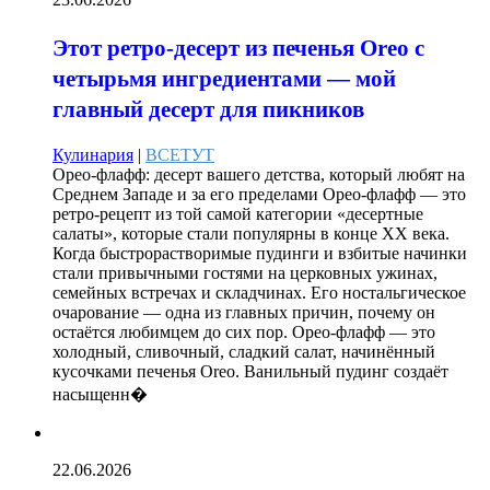
Этот ретро-десерт из печенья Oreo с
четырьмя ингредиентами — мой
главный десерт для пикников
Кулинария
|
ВСЕТУТ
Орео-флафф: десерт вашего детства, который любят на
Среднем Западе и за его пределами Орео-флафф — это
ретро-рецепт из той самой категории «десертные
салаты», которые стали популярны в конце XX века.
Когда быстрорастворимые пудинги и взбитые начинки
стали привычными гостями на церковных ужинах,
семейных встречах и складчинах. Его ностальгическое
очарование — одна из главных причин, почему он
остаётся любимцем до сих пор. Орео-флафф — это
холодный, сливочный, сладкий салат, начинённый
кусочками печенья Oreo. Ванильный пудинг создаёт
насыщенн�
22.06.2026