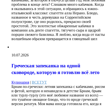
кабачками, за которой я охочусь целый год Моя любимая
проблема в конце лета? Слишком много кабачков. Когда
я оказываюсь в этой ситуации, я обращаюсь к южно-
итальянской классике: спагетти алла Нерано. Блюдо,
названное в честь деревушки на Соррентийском
полуострове, где оно родилось, прекрасно своей
простотой. Это золотистые обжаренные кабачки в
компании аль денте спагетти, тягучего сыра и щедрой
порции свежего базилика. Я люблю, когда вода от пасты
волшебным образом превращается в глянцевый шел
10.07.2026
Греческая запеканка на одной
сковороде, которую я готовлю всё лето
Кулинария
|
ВСЕТУТ
Бриам по-гречески: летняя запеканка с кабачками, рисом
и фетой, которую я ненавидела в детстве Бриам, брьям
или турлу-турлу (это моё любимое название из всех) —
это тушёное овощное блюдо, что-то вроде греческой
версии рататуя. Моя мама иногда готовила его, когда я