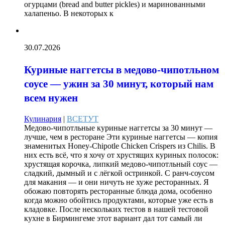
огурцами (bread and butter pickles) и маринованными
халапеньо. В некоторых к
30.07.2026
Куриные наггетсы в медово-чипотльном
соусе — ужин за 30 минут, который нам
всем нужен
Кулинария
|
ВСЕТУТ
Медово-чипотльные куриные наггетсы за 30 минут —
лучше, чем в ресторане Эти куриные наггетсы — копия
знаменитых Honey-Chipotle Chicken Crispers из Chilis. В
них есть всё, что я хочу от хрустящих куриных полосок:
хрустящая корочка, липкий медово-чипотльный соус —
сладкий, дымный и с лёгкой остринкой. С ранч-соусом
для макания — и они ничуть не хуже ресторанных. Я
обожаю повторять ресторанные блюда дома, особенно
когда можно обойтись продуктами, которые уже есть в
кладовке. После нескольких тестов в нашей тестовой
кухне в Бирмингеме этот вариант дал тот самый ли