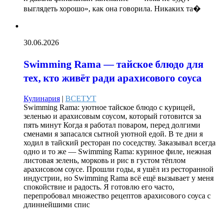
выглядеть хорошо», как она говорила. Никаких та�
30.06.2026
Swimming Rama — тайское блюдо для
тех, кто живёт ради арахисового соуса
Кулинария
|
ВСЕТУТ
Swimming Rama: уютное тайское блюдо с курицей,
зеленью и арахисовым соусом, который готовится за
пять минут Когда я работал поваром, перед долгими
сменами я запасался сытной уютной едой. В те дни я
ходил в тайский ресторан по соседству. Заказывал всегда
одно и то же — Swimming Rama: куриное филе, нежная
листовая зелень, морковь и рис в густом тёплом
арахисовом соусе. Прошли годы, я ушёл из ресторанной
индустрии, но Swimming Rama всё ещё вызывает у меня
спокойствие и радость. Я готовлю его часто,
перепробовал множество рецептов арахисового соуса с
длиннейшими спис